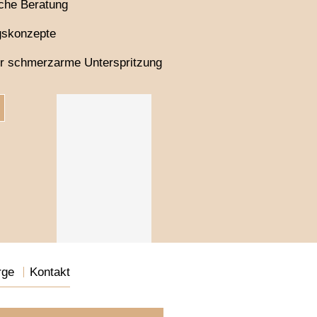
iche Beratung
gskonzepte
für schmerzarme Unterspritzung
rge
Kontakt